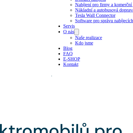
Nabíjení pro firmy a komerční 
Nákladní a autobusová doprav
Tesla Wall Connector
Software pro správu nabíjecích
Servis
O nás
Naše realizace
Kdo jsme
Blog
FAQ
E-SHOP
Kontakt
ektromobilů pro