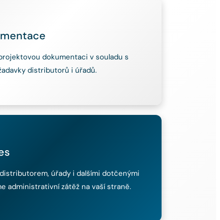
umentace
projektovou dokumentaci v souladu s
adavky distributorů i úřadů.
es
distributorem, úřady i dalšími dotčenými
e administrativní zátěž na vaší straně.