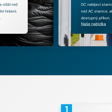
e nižší než
DC nabíjecí stanic
ní řešení,
než AC stanice, a
.
dostupný příkon.
Naše nabídka