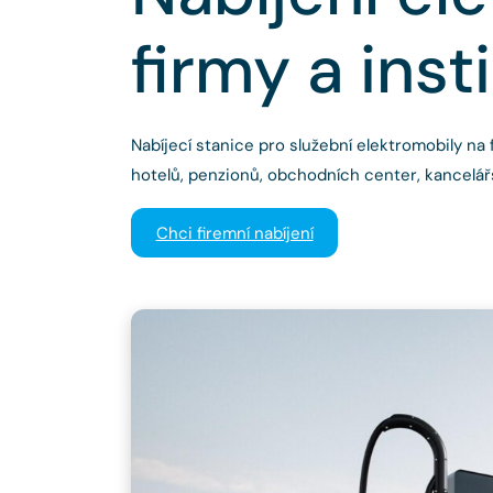
firmy a inst
Nabíjecí stanice pro služební elektromobily na
hotelů, penzionů, obchodních center, kancelář
Chci firemní nabíjení