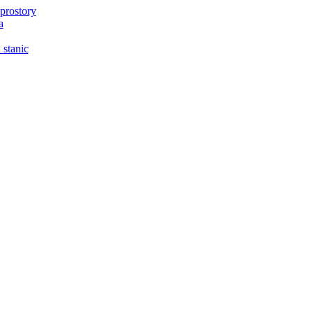
prostory
a
 stanic