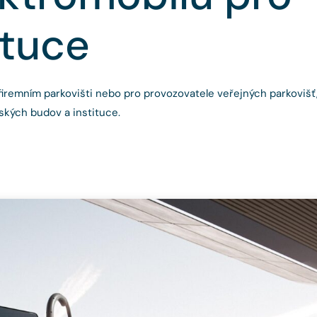
ituce
 firemním parkovišti nebo pro provozovatele veřejných parkovišť
ských budov a instituce.