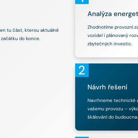
Analýza energe
Zhodnotíme provozní za
jen tu část, kterou aktuálně
vozidel i plánovaný rozv
 začátku do konce.
zbytečných investic.
Návrh řešení
Navrhneme technické a 
vašemu provozu – výkon,
škálování do budoucna.