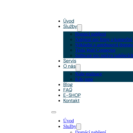
Úvod
Služby
Domácí nabíjení
Nabíjení pro firmy a komerční 
Nákladní a autobusová doprav
Tesla Wall Connector
Software pro správu nabíjecích
Servis
O nás
Naše realizace
Kdo jsme
Blog
FAQ
E-SHOP
Kontakt
Úvod
Služby
Domácí nabíjení