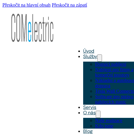
Přeskočit na hlavní obsah
Přeskočit na zápatí
Úvod
Služby
Domácí nabíjení
Nabíjení pro firmy a
komerční prostory
Nákladní a autobus
doprava
Tesla Wall Connecto
Software pro správu
nabíjecích stanic
Servis
O nás
Naše realizace
Kdo jsme
Blog