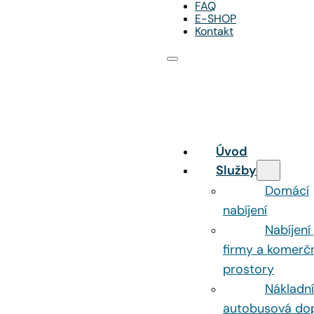
FAQ
E-SHOP
Kontakt
Úvod
Služby
Domácí
nabíjení
Nabíjení
firmy a komerč
prostory
Nákladní
autobusová do