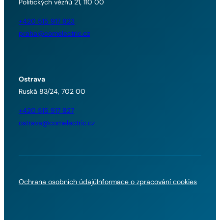
Politických vězňů 21, 110 00
+420 515 917 823
praha@comelectric.cz
Ostrava
Ruská 83/24, 702 00
+420 515 917 827
ostrava@comelectric.cz
Ochrana osobních údajů
Informace o zpracování cookies