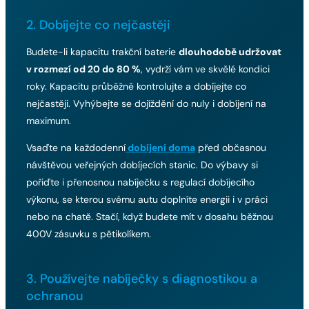
2. Dobíjejte co nejčastěji
Budete-li kapacitu trakční baterie
dlouhodobě udržovat
v rozmezí od 20 do 80 %
, vydrží vám ve skvělé kondici
roky. Kapacitu průběžně kontrolujte a dobíjejte co
nejčastěji. Vyhýbejte se dojíždění do nuly i dobíjení na
maximum.
Vsaďte na každodenní
dobíjení doma
před občasnou
návštěvou veřejných dobíjecích stanic. Do výbavy si
pořiďte i přenosnou nabíječku s regulací dobíjecího
výkonu, se kterou svému autu doplníte energii i v práci
nebo na chatě. Stačí, když budete mít v dosahu běžnou
400V zásuvku s pětikolíkem.
3. Používejte nabíječky s diagnostikou a
ochranou