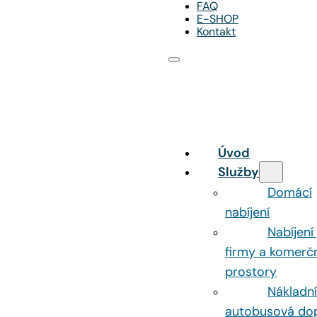
FAQ
E-SHOP
Kontakt
Úvod
Služby
Domácí
nabíjení
Nabíjení
firmy a komerč
prostory
Nákladní
autobusová do