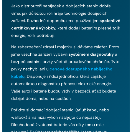
Jako distributoři nabíječek a dobíjecích stanic dobře
víme, jak důležitou roli hraje technologie dobíjecích
zařízení. Rozhodně doporučujeme používat jen
spolehlivé
certifikované výrobky
, které dodají bateriím přesně tolik
energie, kolik potřebují.
Na zabezpečení zdraví i majetku si dáváme záležet. Proto
jsme všechna zařízení vybavili
systémem diagnostiky
a
bezpečnostními prvky včetně proudového chrániče. Tyto
prvky nechybí ani u
cenově dostupného nabíjecího
kabelu
. Disponuje i řídicí jednotkou, která zajišťuje
automatickou diagnostiku přenosu elektrické energie.
Vaše auto i baterie budou vždy v bezpečí, ať už budete
dobíjet doma, nebo na cestách.
Pořiďte si domácí dobíjecí stanici (ať už kabel, nebo
wallbox) a na nižší výkon nabíjejte co nejčastěji.
Dlouhodobá životnost baterie vás díky tomu mile