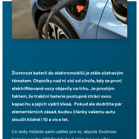
Životnost baterií do elektromobilů je stále ožehavým
tématem. Otazníky nad ní visí od chvíle, kdy se první
elektrifikované vozy objevily na trhu. Je prostým
faktem, že trakční baterie postupně ztrácí svou
kapacitu a jejich výdrž klesá.
Pokud
ale dodržíte pár
elementárních zásad, budou články vašemu autu
sloužit klidně i 10 a více let.
Co tedy můžete sami udělat pro to, abyste životnost