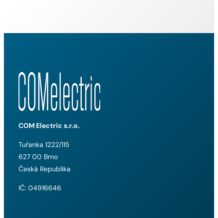
COM Electric s.r.o.
Tuřanka 1222/115
627 00 Brno
Česká Republika
IČ: 04916646