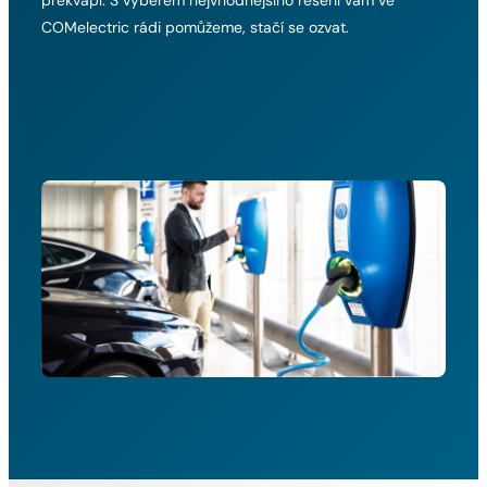
překvapí. S výběrem nejvhodnějšího řešení vám ve
COMelectric rádi pomůžeme, stačí se ozvat.