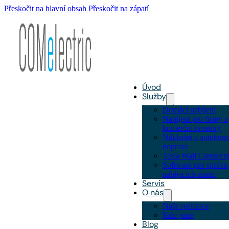
Přeskočit na hlavní obsah
Přeskočit na zápatí
Úvod
Služby
Domácí nabíjení
Nabíjení pro firmy a
komerční prostory
Nákladní a autobus
doprava
Tesla Wall Connecto
Software pro správu
nabíjecích stanic
Servis
O nás
Naše realizace
Kdo jsme
Blog