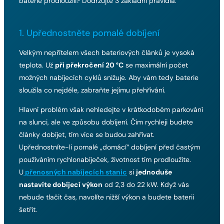
baterie prodloužili? Dodržujte 3 základní pravidla:
1. Upřednostněte pomalé dobíjení
Velkým nepřítelem všech bateriových článků je vysoká
teplota. Už
při překročení 20 °C
se maximální počet
možných nabíjecích cyklů snižuje. Aby vám tedy baterie
sloužila co nejdéle, zabraňte jejímu přehřívání.
Hlavní problém však nehledejte v krátkodobém parkování
na slunci, ale ve způsobu dobíjení. Čím rychleji budete
články dobíjet, tím více se budou zahřívat.
Upřednostníte-li pomalé „domácí“ dobíjení před častým
používáním rychlonabíječek, životnost tím prodloužíte.
U
přenosných nabíjecích stanic
si
jednoduše
nastavíte dobíjecí výkon
od 2,3 do 22 kW. Když vás
nebude tlačit čas, navolíte nižší výkon a budete baterii
šetřit.