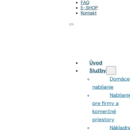
FAQ
E-SHOP
Kontakt
Úvod
Služby
Domáce
nabíjanie
Nabíjani
pre firmy a
komerčné
priestory
Nákladn