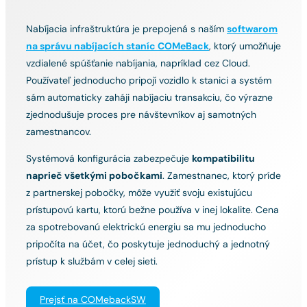
Nabíjacia infraštruktúra je prepojená s naším
softwarom
na správu nabíjacích staníc COMeBack
, ktorý umožňuje
vzdialené spúšťanie nabíjania, napríklad cez Cloud.
Používateľ jednoducho pripojí vozidlo k stanici a systém
sám automaticky zaháji nabíjaciu transakciu, čo výrazne
zjednodušuje proces pre návštevníkov aj samotných
zamestnancov.
Systémová konfigurácia zabezpečuje
kompatibilitu
naprieč všetkými pobočkami
. Zamestnanec, ktorý príde
z partnerskej pobočky, môže využiť svoju existujúcu
prístupovú kartu, ktorú bežne používa v inej lokalite. Cena
za spotrebovanú elektrickú energiu sa mu jednoducho
pripočíta na účet, čo poskytuje jednoduchý a jednotný
prístup k službám v celej sieti.
Prejsť na COMebackSW