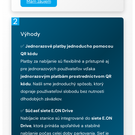
Mám záujem
Výhody
✅
Jednorazové platby jednoducho pomocou
QR kódu
Platby za nabíjanie sú flexibilné a prístupné aj
pre jednorazových používateľov vďaka
jednorazovým platbám prostredníctvom QR
kódu
. Našli sme jednoduchý spôsob, ktorý
dopraje používateľovi slobodu bez nutnosti
dlhodobých záväzkov.
✅
Súčasť siete E.ON Drive
Nabíjacie stanice sú integrované do
siete E.ON
Drive
, ktorá prináša spoľahlivé a stabilné
nabíjanie počas celej doby parkovania. Sieť je