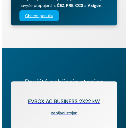
navyše prepojená s
ČEZ, PRE, CCS
a
Axigon
.
Chcem ponuku
Použitá nabíjacia stanica
EVBOX AC BUSINESS 2X22 kW
nabíjací stojan