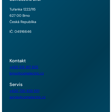
Tuřanka 1222/115
627 00 Brno
Česká Republika
IČ: 04916646
Kontakt
+420 515 917 825
brno@comelectric.cz
Servis
+420 720 833 551
servis@comelectric.cz