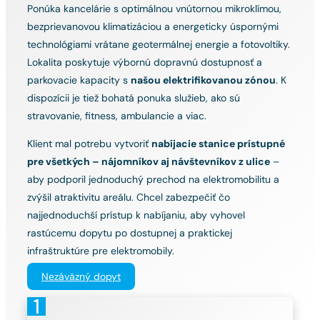
Ponúka kancelárie s optimálnou vnútornou mikroklímou,
bezprievanovou klimatizáciou a energeticky úspornými
technológiami vrátane geotermálnej energie a fotovoltiky.
Lokalita poskytuje výbornú dopravnú dostupnosť a
parkovacie kapacity s
našou elektrifikovanou zónou
. K
dispozícii je tiež bohatá ponuka služieb, ako sú
stravovanie, fitness, ambulancie a viac.
Klient mal potrebu vytvoriť
nabíjacie stanice prístupné
pre všetkých – nájomníkov aj návštevníkov z ulice
–
aby podporil jednoduchý prechod na elektromobilitu a
zvýšil atraktivitu areálu. Chcel zabezpečiť čo
najjednoduchší prístup k nabíjaniu, aby vyhovel
rastúcemu dopytu po dostupnej a praktickej
infraštruktúre pre elektromobily.
Nezáväzný dopyt