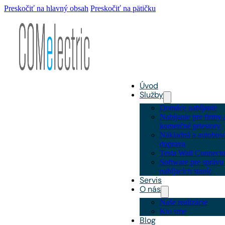
Preskočiť na hlavný obsah
Preskočiť na pätičku
Úvod
Služby
Domáce nabíjanie
Nabíjanie pre firmy 
komerčné priestory
Nákladná a autobus
doprava
Tesla Wall Connecto
Software pre správu
nabíjacích staníc
Servis
O nás
Naše realizácie
Kto sme
Blog