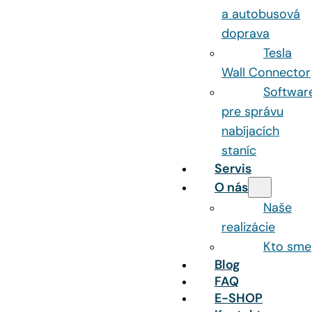
a autobusová
doprava
Tesla
Wall Connector
Softwar
pre správu
nabíjacích
staníc
Servis
O nás
Naše
realizácie
Kto sme
Blog
FAQ
E-SHOP