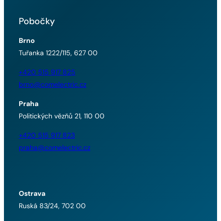
Pobočky
Brno
Tuřanka 1222/115, 627 00
+420 515 917 825
brno@comelectric.cz
Praha
Politických vězňů 21, 110 00
+420 515 917 823
praha@comelectric.cz
Ostrava
Ruská 83/24, 702 00