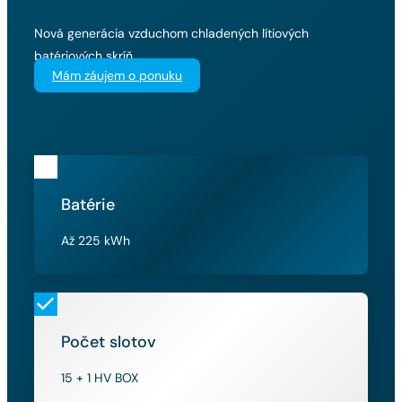
Nová generácia vzduchom chladených lítiových
batériových skríň.
Mám záujem o ponuku
Batérie
Až 225 kWh
Počet slotov
15 + 1 HV BOX