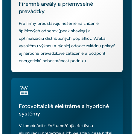
Firemné areály a priemyselné
prevádzky
Pre firmy predstavujú riešenie na zníženie
špičkových odberov (peak shaving) a
optimalizáciu distribučných poplatkov. Vďaka
vysokému výkonu a rýchlej odozve zvládnu pokryť
aj náročné prevádzkové zaťaženie a podporiť
energetickú sebestačnosť podniku.
Fotovoltaické elektrárne a hybridné
systémy
V kombinácii s FVE umožňujú efektívnu
akumuláciu prebytkov a ich využitie v čase nízkej