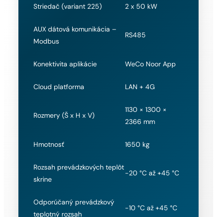
Striedač (variant 225)
2 x 50 kW
AUX dátová komunikácia –
RS485
Modbus
Konektivita aplikácie
WeCo Noor App
Cloud platforma
LAN + 4G
1130 × 1300 ×
Rozmery (Š x H x V)
2366 mm
Hmotnosť
1650 kg
Rozsah prevádzkových teplôt
-20 °C až +45 °C
skrine
Odporúčaný prevádzkový
-10 °C až +45 °C
teplotný rozsah