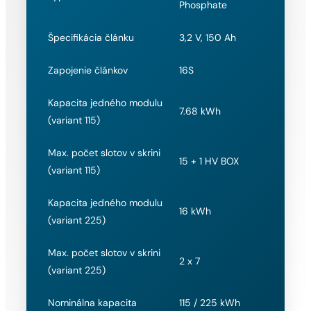
Phosphate
Špecifikácia článku
3,2 V, 150 Ah
Zapojenie článkov
16S
Kapacita jedného modulu
7.68 kWh
(variant 115)
Max. počet slotov v skrini
15 + 1 HV BOX
(variant 115)
Kapacita jedného modulu
16 kWh
(variant 225)
Max. počet slotov v skrini
2 x 7
(variant 225)
Nominálna kapacita
115 / 225 kWh