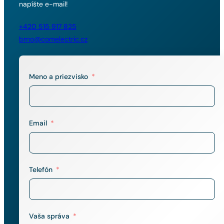
napíšte e-mail!
+420 515 917 825
brno@comelectric.cz
Meno a priezvisko
Email
Telefón
Vaša správa