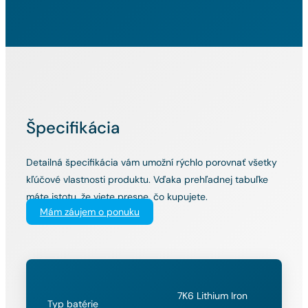
Špecifikácia
Detailná špecifikácia vám umožní rýchlo porovnať všetky
kľúčové vlastnosti produktu. Vďaka prehľadnej tabuľke
máte istotu, že viete presne, čo kupujete.
Mám záujem o ponuku
7K6 Lithium Iron
Typ batérie