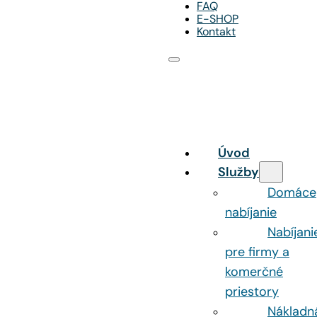
FAQ
E-SHOP
Kontakt
Úvod
Služby
Domáce
nabíjanie
Nabíjani
pre firmy a
komerčné
priestory
Nákladn