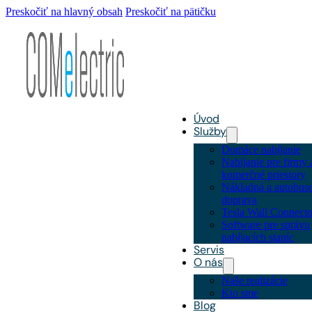
Preskočiť na hlavný obsah
Preskočiť na pätičku
Úvod
Služby
Domáce nabíjanie
Nabíjanie pre firmy 
komerčné priestory
Nákladná a autobus
doprava
Tesla Wall Connecto
Software pre správu
nabíjacích staníc
Servis
O nás
Naše realizácie
Kto sme
Blog