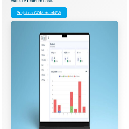
všetko v reálnom čase.
Prejsť na COMebackSW