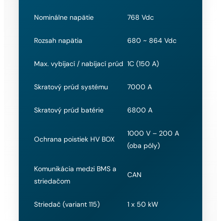
Nominálne napätie
768 Vdc
Rozsah napätia
680 ~ 864 Vdc
Max. vybíjací / nabíjací prúd
1C (150 A)
Skratový prúd systému
7000 A
Skratový prúd batérie
6800 A
1000 V – 200 A
Ochrana poistiek HV BOX
(oba póly)
Komunikácia medzi BMS a
CAN
striedačom
Striedač (variant 115)
1 x 50 kW