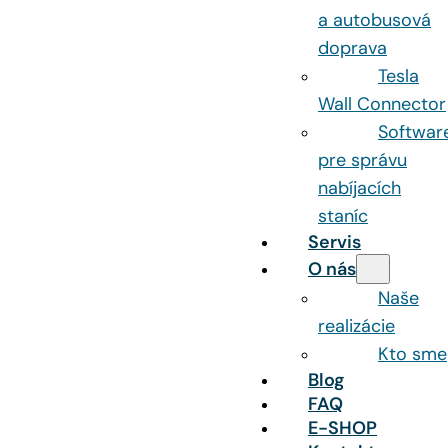
a autobusová
doprava
Tesla
Wall Connector
Softwar
pre správu
nabíjacích
staníc
Servis
O nás
Naše
realizácie
Kto sme
Blog
FAQ
E-SHOP